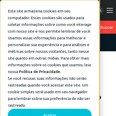
Contato
Este site armazena cookies em seu
computador. Esses cookies são usados para
coletar informações sobre como você interage
com nosso site e nos permite lembrar de você.
Usamos essas informações para melhorar e
personalizar sua experiência e para análises e
métricas sobre nossos visitantes, tanto nesse
site quanto em outras mídias. Para obter mais
informações sobre os cookies que usamos, leia
Blog
Inteligência Artificial
nossa
Política de Privacidade.
Se você recusar, suas informações não serão
IA Agêntica: 5 Mudanças
rastreadas quando você acessar este site. Um
cookie simples será usado em seu navegador
que Estão Transformando
para lembrar sobre sua preferência de não ser
Tecnologia, Negócios e
rastreado.
Aceitar