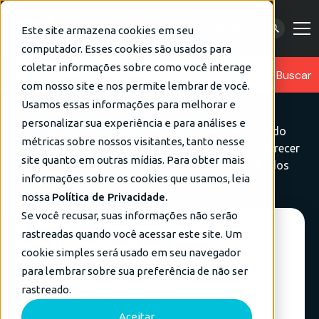
Contato
Este site armazena cookies em seu
computador. Esses cookies são usados para
Entre em
coletar informações sobre como você interage
contato
com nosso site e nos permite lembrar de você.
Usamos essas informações para melhorar e
personalizar sua experiência e para análises e
O nosso time de profissionais altamente qualificado
métricas sobre nossos visitantes, tanto nesse
está pronto para atender clientes e parceiros e oferecer
site quanto em outras mídias. Para obter mais
consultoria de alto nível para melhorar os resultados
informações sobre os cookies que usamos, leia
do seu negócio.
nossa
Política de Privacidade.
Se você recusar, suas informações não serão
rastreadas quando você acessar este site. Um
Fale com a DP6
cookie simples será usado em seu navegador
para lembrar sobre sua preferência de não ser
Para saber mais sobre o nosso trabalho ou
rastreado.
contratar nossos serviços, você pode entrar em
Aceitar