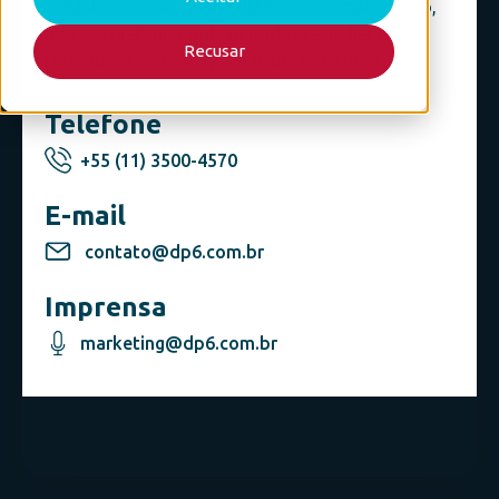
contato conosco pelo telefone ou e-mail abaixo,
mas, se preferir, também pode preencher o
Recusar
formulário ao lado que a gente te retorna.
Telefone
+55 (11) 3500-4570
E-mail
contato@dp6.com.br
Imprensa
marketing@dp6.com.br