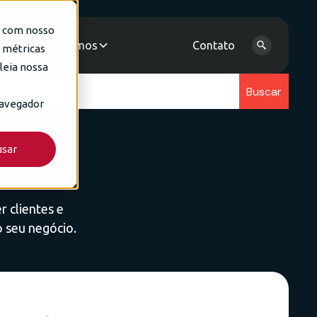
e com nosso
as
Quem Somos
Contato
e métricas
leia nossa
navegador
usar
r clientes e
o seu negócio.