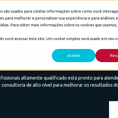
es são usados para coletar informações sobre como você interag
e Parceiros
Insights
Blog DP6
Cases
Carreir
s para melhorar e personalizar sua experiência e para análises 
mídias. Para obter mais informações sobre os cookies que usamos, 
Entre em
do você acessar este site. Um cookie simples será usado em seu 
contato
Aceitar
Rec
fissionais altamente qualificado está pronto para atende
 consultoria de alto nível para melhorar os resultados d