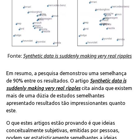
Fonte:
Synthetic data is suddenly making very real ripples
Em resumo, a pesquisa demonstrou uma semelhança
de 90% entre os resultados. O artigo
Synthetic data is
suddenly making very real ripples
cita ainda que existem
mais de uma dúzia de estudos semelhantes
apresentado resultados tão impressionantes quanto
este.
O que estes artigos estão provando é que ideias
conceitualmente subjetivas, emitidas por pessoas,
podem ser estatisticamente semelhantes a ideias