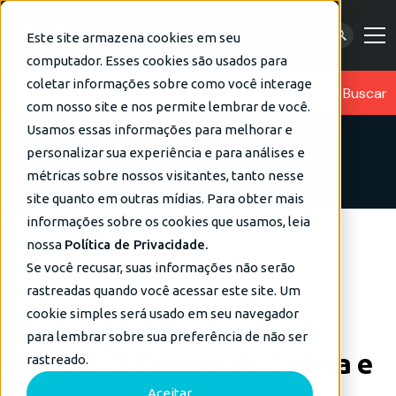
Contato
Este site armazena cookies em seu
computador. Esses cookies são usados para
coletar informações sobre como você interage
com nosso site e nos permite lembrar de você.
Usamos essas informações para melhorar e
personalizar sua experiência e para análises e
métricas sobre nossos visitantes, tanto nesse
site quanto em outras mídias. Para obter mais
informações sobre os cookies que usamos, leia
nossa
Política de Privacidade.
Blog
Inteligência Artificial
Se você recusar, suas informações não serão
rastreadas quando você acessar este site. Um
cookie simples será usado em seu navegador
Dados Sintéticos com
para lembrar sobre sua preferência de não ser
GenAI: O Futuro da Coleta e
rastreado.
Aceitar