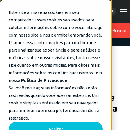
Contato
Este site armazena cookies em seu
computador. Esses cookies são usados para
coletar informações sobre como você interage
com nosso site e nos permite lembrar de você.
Usamos essas informações para melhorar e
personalizar sua experiência e para análises e
métricas sobre nossos visitantes, tanto nesse
Blog
Dados
site quanto em outras mídias. Para obter mais
informações sobre os cookies que usamos, leia
nossa
Política de Privacidade.
Fórum Ecommerce Brasil
Se você recusar, suas informações não serão
2024: Principais Insights e
rastreadas quando você acessar este site. Um
cookie simples será usado em seu navegador
Takeaways - A Experiência
para lembrar sobre sua preferência de não ser
do Usuário como Pilar da
rastreado.
Aceitar