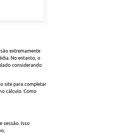
s são extremamente
édia. No entanto, o
culado considerando
ao site para completar
 no cálculo. Como
e sessão. Isso
ão,