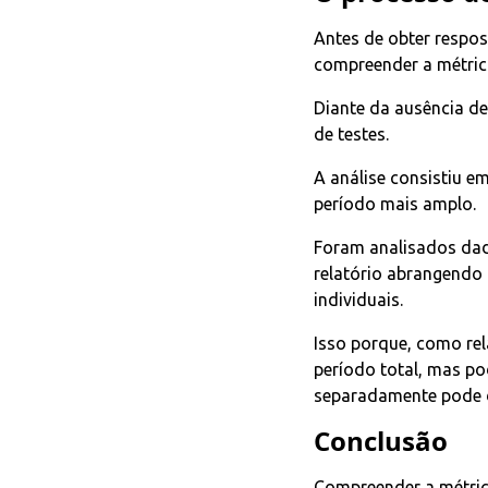
Antes de obter respos
compreender a métric
Diante da ausência de
de testes.
A análise consistiu e
período mais amplo.
Foram analisados dad
relatório abrangendo
individuais.
Isso porque, como re
período total, mas po
separadamente pode di
Conclusão
Compreender a métric