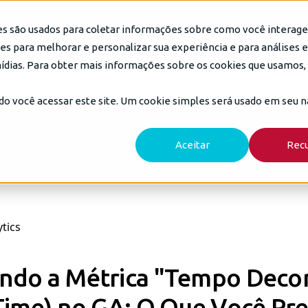
es são usados para coletar informações sobre como você interag
e Parceiros
Insights
Blog DP6
Cases
Carreir
s para melhorar e personalizar sua experiência e para análises 
mídias. Para obter mais informações sobre os cookies que usamos, 
do você acessar este site. Um cookie simples será usado em seu 
Aceitar
Rec
tics
do a Métrica "Tempo Decor
Time) no GA: O Que Você Pre