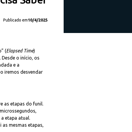
Publicado em
10/4/2025
” (
Elapsed Time
)
. Desde o início, os
ndada e a
igo iremos desvendar
e as etapas do funil.
m microssegundos,
 a etapa atual.
i as mesmas etapas,