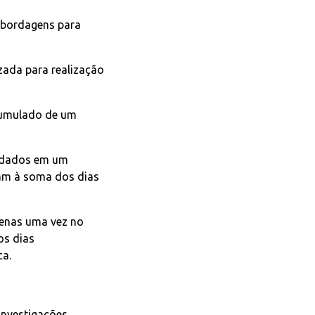
 abordagens para
zada para realização
acumulado de um
lidados em um
ram à soma dos dias
penas uma vez no
os dias
ca.
nvestigações