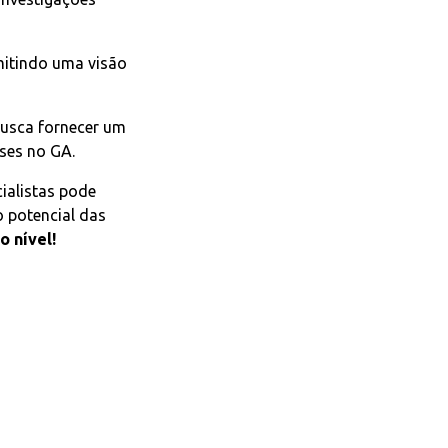
rmitindo uma visão
 busca fornecer um
ises no GA.
cialistas pode
o potencial das
o nível!