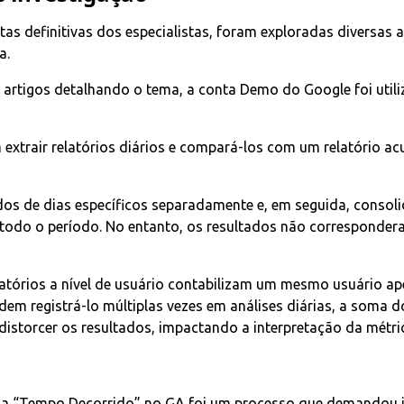
tas definitivas dos especialistas, foram exploradas diversas
a.
 artigos detalhando o tema, a conta Demo do Google foi utili
m extrair relatórios diários e compará-los com um relatório 
os de dias específicos separadamente e, em seguida, conso
 todo o período. No entanto, os resultados não corresponde
latórios a nível de usuário contabilizam um mesmo usuário a
dem registrá-lo múltiplas vezes em análises diárias, a soma d
storcer os resultados, impactando a interpretação da métri
a “Tempo Decorrido” no GA foi um processo que demandou i