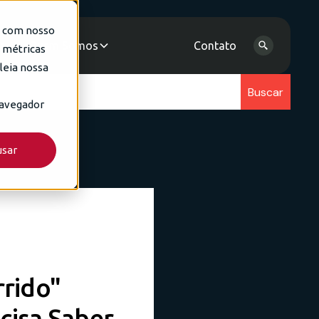
e com nosso
as
Quem Somos
Contato
e métricas
leia nossa
navegador
usar
rido"
cisa Saber