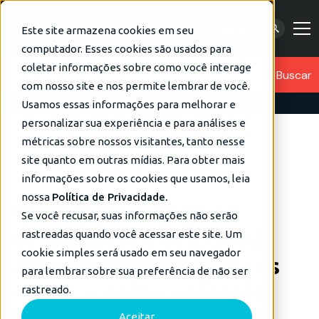
Contato
Este site armazena cookies em seu
computador. Esses cookies são usados para
coletar informações sobre como você interage
com nosso site e nos permite lembrar de você.
Usamos essas informações para melhorar e
personalizar sua experiência e para análises e
métricas sobre nossos visitantes, tanto nesse
Blog
Data Strategy
site quanto em outras mídias. Para obter mais
informações sobre os cookies que usamos, leia
nossa
Política de Privacidade.
QuickSight e AWS:
Se você recusar, suas informações não serão
desbloqueie a velocidade
rastreadas quando você acessar este site. Um
cookie simples será usado em seu navegador
dos seus dados, reduza os
para lembrar sobre sua preferência de não ser
custos e ganhe vantagem
rastreado.
Aceitar