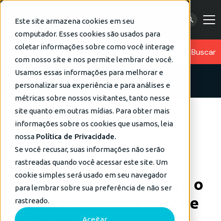
Contato
Este site armazena cookies em seu
computador. Esses cookies são usados para
coletar informações sobre como você interage
com nosso site e nos permite lembrar de você.
Usamos essas informações para melhorar e
personalizar sua experiência e para análises e
métricas sobre nossos visitantes, tanto nesse
site quanto em outras mídias. Para obter mais
informações sobre os cookies que usamos, leia
Blog
Inteligência Artificial
nossa
Política de Privacidade.
Se você recusar, suas informações não serão
DeepSeek - Parte 1: A
rastreadas quando você acessar este site. Um
cookie simples será usado em seu navegador
Ascensão da IA Chinesa e o
para lembrar sobre sua preferência de não ser
Fim da Hegemonia do Vale
rastreado.
Aceitar